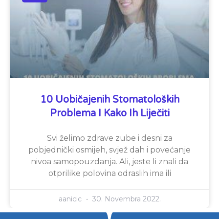
10 Uobičajenih Stomatoloških
Problema I Kako Ih Liječiti
Svi želimo zdrave zube i desni za
pobjednički osmijeh, svjež dah i povećanje
nivoa samopouzdanja. Ali, jeste li znali da
otprilike polovina odraslih ima ili
aanicic
30. Novembra 2022.