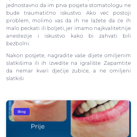
jednostavno da im prva posjeta stomatologu ne
bude traumatično iskustvo. Ako već postoji
problem, molimo vas da ih ne lažete da će ih
malo peckati ili boljeti, jer imamo najkvalitetnije
anestezije i iskustvo kako bi zahvati bili
bezbolni.
Nakon posjete, nagradite vaše dijete omiljenim
slatkišima ili ih izvedite na igralište. Zapamtite
da nemar kvari dječije zubiće, a ne omiljeni
slatkiši.
Blog