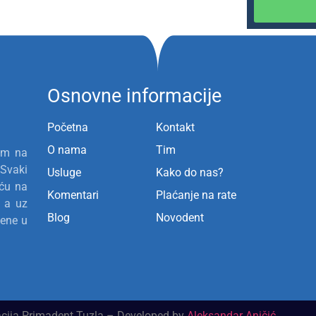
Osnovne informacije
Početna
Kontakt
O nama
Tim
jem na
 Svaki
Usluge
Kako do nas?
šću na
Komentari
Plaćanje na rate
, a uz
Blog
Novodent
dene u
cija Primadent Tuzla – Developed by
Aleksandar Aničić