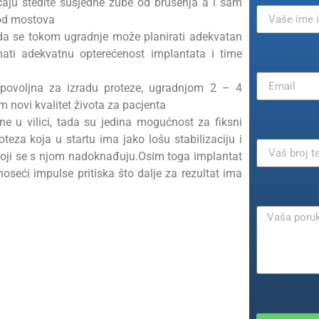
čaju štedite susjedne zube od brušenja a i sam
 kod mostova
 tada se tokom ugradnje može planirati adekvatan
ati adekvatnu opterećenost implantata i time
epovoljna za izradu proteze, ugradnjom 2 – 4
im novi kvalitet života za pacjenta
ne u vilici, tada su jedina mogućnost za fiksni
oteza koja u startu ima jako lošu stabilizaciju i
koji se s njom nadoknađuju.Osim toga implantat
oseći impulse pritiska što dalje za rezultat ima