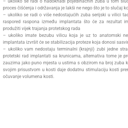
– ukoliko se radi o nadoknadi pojedinačnih zuba u tom slu
proces čišćenja i održavanja je lakši ne nego što je to slučaj
– ukoliko se radi o više nedostajućih zuba serijski u vilici
raspored raspona između implantata što će za rezultat im
produžiti vijek trajanja protetskog rada
– ukoliko imate bezubu vilicu koja je uz to anatomski n
implantata izvršit će se stabilizacija proteze koja donosi sasv
– ukoliko vam nedostaju terminalni (krajnji) zubi jedne stra
protetski rad implantati sa krunicama, alternativa tome je pr
zauzima jako puno mjesta u ustima s obzirom na broj zuba 
svojim prisustvom u kosti daje dodatnu stimulaciju kosti pren
očuvanje volumena kosti.