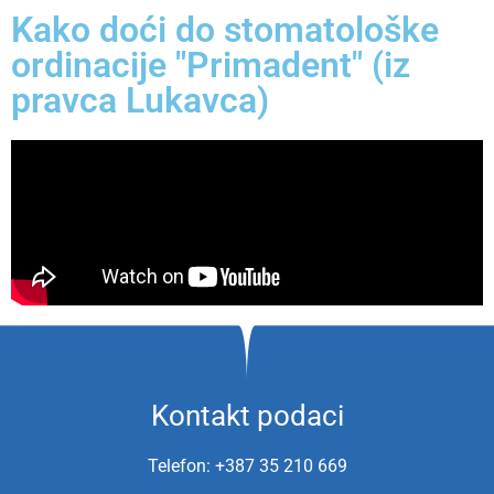
Kako doći do stomatološke
ordinacije "Primadent" (iz
pravca Lukavca)
Kontakt podaci
Telefon: +387 35 210 669