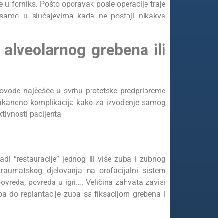
 u forniks. Pošto oporavak posle operacije traje
di samo u slučajevima kada ne postoji nikakva
e alveolarnog grebena ili
provode najčešće u svrhu protetske predpripreme
 nakandno komplikacija kako za izvođenje samog
ktivnosti pacijenta
di “restauracije” jednog ili više zuba i zubnog
raumatskog djelovanja na orofacijalni sistem
ovreda, povreda u igri…. Veličina zahvata zavisi
uba do replantacije zuba sa fiksacijom grebena i