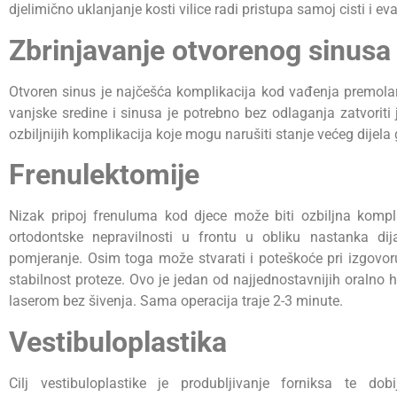
djelimično uklanjanje kosti vilice radi pristupa samoj cisti i eva
Zbrinjavanje otvorenog sinusa
Otvoren sinus je najčešća komplikacija kod vađenja premolar
vanjske sredine i sinusa je potrebno bez odlaganja zatvoriti
ozbiljnijih komplikacija koje mogu narušiti stanje većeg dijela 
Frenulektomije
Nizak pripoj frenuluma kod djece može biti ozbiljna kompl
ortodontske nepravilnosti u frontu u obliku nastanka dij
pomjeranje. Osim toga može stvarati i poteškoće pri izgovor
stabilnost proteze. Ovo je jedan od najjednostavnijih oralno hi
laserom bez šivenja. Sama operacija traje 2-3 minute.
Vestibuloplastika
Cilj vestibuloplastike je produbljivanje forniksa te do