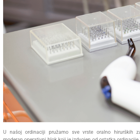
U našoj ordinaciji pružamo sve vrste oralno hirurških z
moderan operativni blok koji je izdvojen od ostatka ordinacije