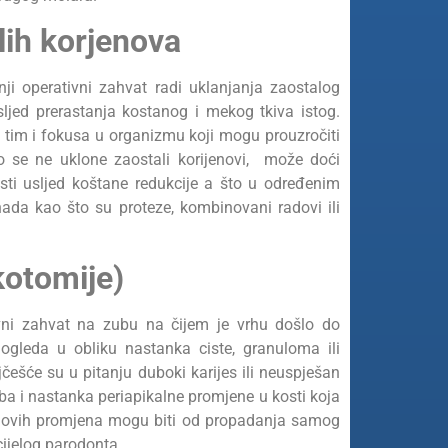
lih korjenova
ji operativni zahvat radi uklanjanja zaostalog
sljed prerastanja kostanog i mekog tkiva istog.
m tim i fokusa u organizmu koji mogu prouzročiti
ko se ne uklone zaostali korijenovi, može doći
sti usljed koštane redukcije a što u određenim
ada kao što su proteze, kombinovani radovi ili
kotomije)
tivni zahvat na zubu na čijem je vrhu došlo do
 ogleda u obliku nastanka ciste, granuloma ili
jčešće su u pitanju duboki karijes ili neuspješan
a i nastanka periapikalne promjene u kosti koja
ja ovih promjena mogu biti od propadanja samog
ijelog parodonta.