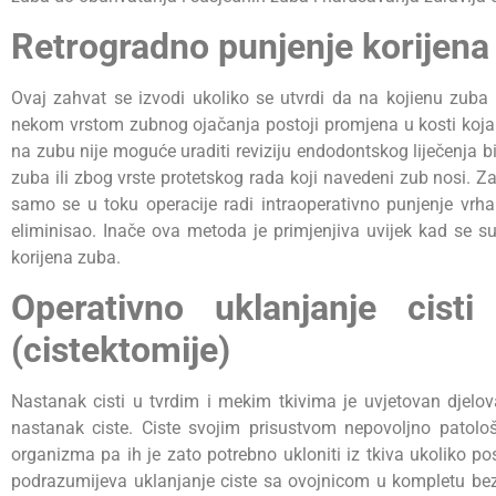
Retrogradno punjenje korijena
Ovaj zahvat se izvodi ukoliko se utvrdi da na kojienu zuba 
nekom vrstom zubnog ojačanja postoji promjena u kosti koja a
na zubu nije moguće uraditi reviziju endodontskog liječenja
zuba ili zbog vrste protetskog rada koji navedeni zub nosi. 
samo se u toku operacije radi intraoperativno punjenje vrha
eliminisao. Inače ova metoda je primjenjiva uvijek kad se 
korijena zuba.
Operativno uklanjanje cisti
(cistektomije)
Nastanak cisti u tvrdim i mekim tkivima je uvjetovan djelov
nastanak ciste. Ciste svojim prisustvom nepovoljno patološk
organizma pa ih je zato potrebno ukloniti iz tkiva ukoliko po
podrazumijeva uklanjanje ciste sa ovojnicom u kompletu bez 