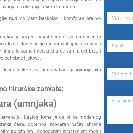
uvanja sterilizacije tokom tretmana.
gije, nudimo Vam bezbolan i komforan oralno-
ima kad je pacjent najodmorniji. Ovo nam ujedno
ativno stanje pacjenta. Zahvaljujući iskustvu i
irurgije sama intervencija će vam proći brzo i
e potrebne lijekove.
dijagnostike kako bi operatvino planiranje bilo
o hirurške zahvate:
lara (umnjaka)
ntervenciju. Razlog tome je da vilice modernog
retke čemu doprinosi moderan način ishrane
 Svojim položajem i odgođenim izrastanjem mogu