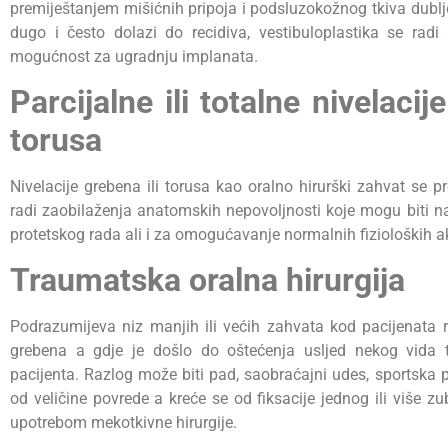
premiještanjem mišićnih pripoja i podsluzokožnog tkiva dublje
dugo i često dolazi do recidiva, vestibuloplastika se ra
mogućnost za ugradnju implanata.
Parcijalne ili totalne nivelacij
torusa
Nivelacije grebena ili torusa kao oralno hirurški zahvat se 
radi zaobilaženja anatomskih nepovoljnosti koje mogu biti
protetskog rada ali i za omogućavanje normalnih fizioloških a
Traumatska oralna hirurgija
Podrazumijeva niz manjih ili većih zahvata kod pacijenata ra
grebena a gdje je došlo do oštećenja usljed nekog vida t
pacijenta. Razlog može biti pad, saobraćajni udes, sportska p
od veličine povrede a kreće se od fiksacije jednog ili više z
upotrebom mekotkivne hirurgije.