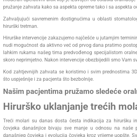
pružanje zahvata kako sa aspekta opreme tako i sa aspekta oč
Zahvaljujući savremenim dostignućima u oblasti stomatolo
hirurški tretman.
Hirurške intervencije zakazujemo najčešće u jutarnjim termin
nudi mogućnost da aktivno već od prvog dana pratimo postoper
lahkim rukama našeg tima predvođenog specijalistom oralne h
skoro neprimjetno. Nakon intervencije obezbijedili smo Vam sv
Kod zahtjevnijih zahvata se koristimo i svim prednostima 3D 
što uspješnije i za pacjenta što bezbolnije.
Našim pacjentima pružamo sledeće oraln
Hirurško uklanjanje trećih mo
Treći molari su danas dosta česta indikacija za hiruršku i
čovjeka današnjice bivaju sve manje u odnosu na naše p
današnjeg čovjeka i evolucija čovjeka kroz vrijeme uopšte.