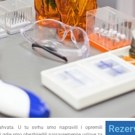
Rezerv
ahvata. U tu svrhu smo napravili i opremili
 i gdje smo obezbijedili najsavremenije uslove za