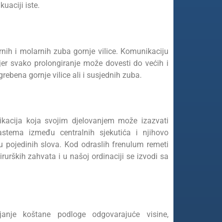
kuaciji iste.
nih i molarnih zuba gornje vilice. Komunikaciju
 jer svako prolongiranje može dovesti do većih i
grebena gornje vilice ali i susjednih zuba.
ikacija koja svojim djelovanjem može izazvati
astema između centralnih sjekutića i njihovo
u pojedinih slova. Kod odraslih frenulum remeti
rurških zahvata i u našoj ordinaciji se izvodi sa
bijanje koštane podloge odgovarajuće visine,