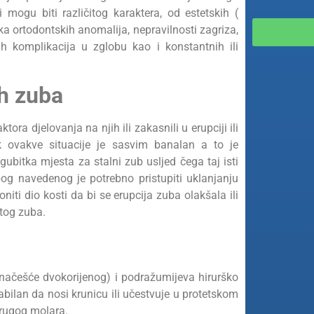
 mogu biti različitog karaktera, od estetskih (
 ortodontskih anomalija, nepravilnosti zagriza,
h komplikacija u zglobu kao i konstantnih ili
ih zuba
ora djelovanja na njih ili zakasnili u erupciji ili
k ovakve situacije je sasvim banalan a to je
ubitka mjesta za stalni zub usljed čega taj isti
bog navedenog je potrebno pristupiti uklanjanju
niti dio kosti da bi se erupcija zuba olakšala ili
 istog zuba.
(načešće dvokorijenog) i podražumijeva hirurško
abilan da nosi krunicu ili učestvuje u protetskom
drugog molara.