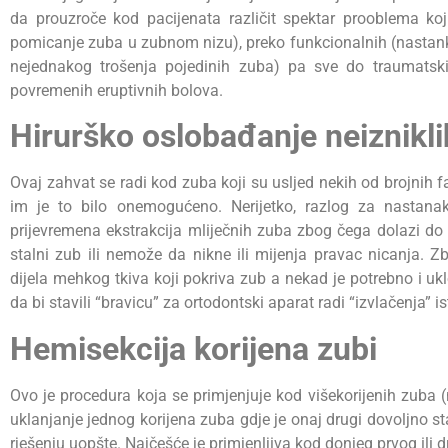
da prouzroče kod pacijenata različit spektar prooblema koji
pomicanje zuba u zubnom nizu), preko funkcionalnih (nastanka
nejednakog trošenja pojedinih zuba) pa sve do traumatski
povremenih eruptivnih bolova.
Hirurško oslobađanje neiznikl
Ovaj zahvat se radi kod zuba koji su usljed nekih od brojnih fakt
im je to bilo onemogućeno. Nerijetko, razlog za nastana
prijevremena ekstrakcija mliječnih zuba zbog čega dolazi do g
stalni zub ili nemože da nikne ili mijenja pravac nicanja. Z
dijela mehkog tkiva koji pokriva zub a nekad je potrebno i uklo
da bi stavili “bravicu” za ortodontski aparat radi “izvlačenja”
Hemisekcija korijena zubi
Ovo je procedura koja se primjenjuje kod višekorijenih zuba 
uklanjanje jednog korijena zuba gdje je onaj drugi dovoljno st
rješenju uopšte. Najčešće je primjenljiva kod donjeg prvog ili 