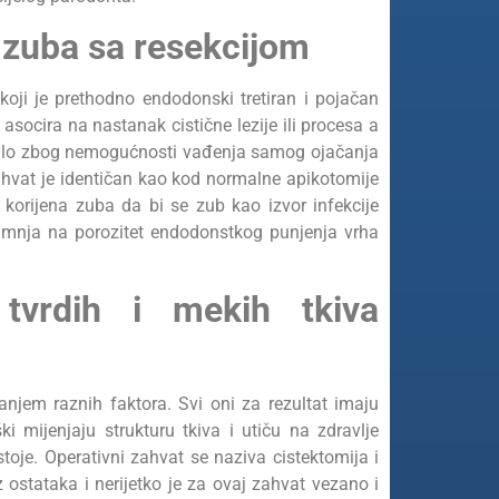
 zuba sa resekcijom
koji je prethodno endodonski tretiran i pojačan
socira na nastanak cistične lezije ili procesa a
 bilo zbog nemogućnosti vađenja samog ojačanja
Zahvat je identičan kao kod normalne apikotomije
 korijena zuba da bi se zub kao izvor infekcije
sumnja na porozitet endodonstkog punjenja vrha
 tvrdih i mekih tkiva
anjem raznih faktora. Svi oni za rezultat imaju
i mijenjaju strukturu tkiva i utiču na zdravlje
stoje. Operativni zahvat se naziva cistektomija i
ostataka i nerijetko je za ovaj zahvat vezano i