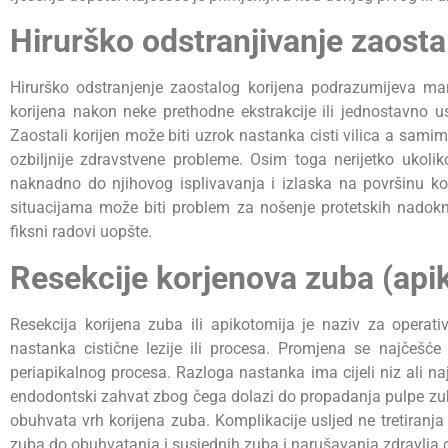
Hirurško odstranjivanje zaosta
Hirurško odstranjenje zaostalog korijena podrazumijeva man
korijena nakon neke prethodne ekstrakcije ili jednostavno u
Zaostali korijen može biti uzrok nastanka cisti vilica a sami
ozbiljnije zdravstvene probleme. Osim toga nerijetko ukoli
naknadno do njihovog isplivavanja i izlaska na površinu ko
situacijama može biti problem za nošenje protetskih nadokn
fiksni radovi uopšte.
Resekcije korjenova zuba (api
Resekcija korijena zuba ili apikotomija je naziv za opera
nastanka cistične lezije ili procesa. Promjena se najčešće
periapikalnog procesa. Razloga nastanka ima cijeli niz ali na
endodontski zahvat zbog čega dolazi do propadanja pulpe zub
obuhvata vrh korijena zuba. Komplikacije usljed ne tretiran
zuba do obuhvatanja i susjednih zuba i narušavanja zdravlja c