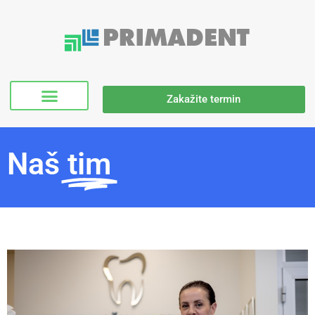
Zakažite termin
Naš
tim